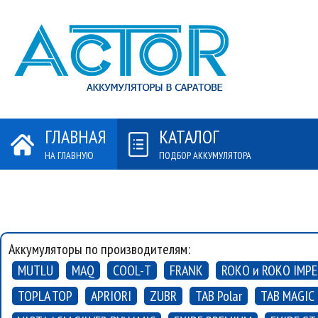
ГЛАВНАЯ
КАТАЛОГ
НА ГЛАВНУЮ
ПОДБОР АККУМУЛЯТОРА
А
СП
Аккумуляторы по производителям:
MUTLU
MAQ
COOL-T
FRANK
ROKO и ROKO IMPE
TOPLA TOP
APRIORI
ZUBR
TAB Polar
TAB MAGIC