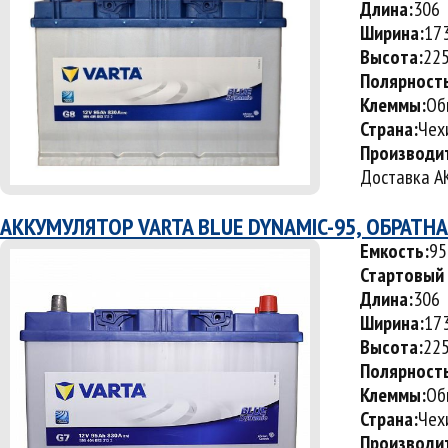
Длина:
306
Ширина:
17
Высота:
22
Полярност
Клеммы:
Об
Страна:
Чех
Производи
Доставка АК
АККУМУЛЯТОР VARTA BLUE DYNAMIC-95, ОБРАТН
Емкость:
95
Стартовый 
Длина:
306
Ширина:
17
Высота:
22
Полярност
Клеммы:
Об
Страна:
Чех
Производи