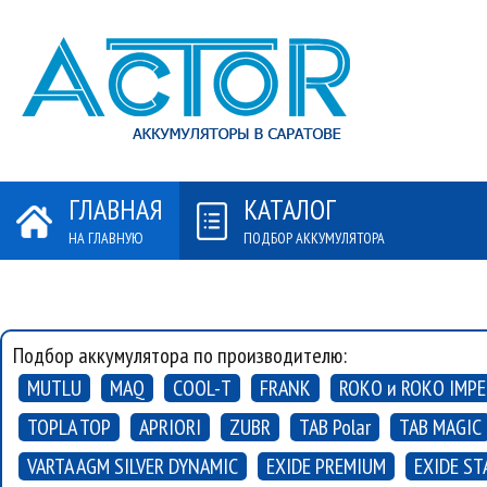
ГЛАВНАЯ
КАТАЛОГ
НА ГЛАВНУЮ
ПОДБОР АККУМУЛЯТОРА
А
СП
Подбор аккумулятора по производителю:
MUTLU
MAQ
COOL-T
FRANK
ROKO и ROKO IMPE
TOPLA TOP
APRIORI
ZUBR
TAB Polar
TAB MAGIC
VARTA AGM SILVER DYNAMIC
EXIDE PREMIUM
EXIDE ST