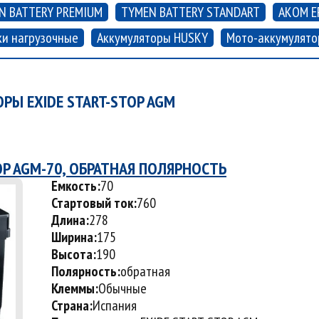
N BATTERY PREMIUM
TYMEN BATTERY STANDART
АКОМ E
ки нагрузочные
Аккумуляторы HUSKY
Мото-аккумулят
Ы EXIDE START-STOP AGM
OP AGM-70, ОБРАТНАЯ ПОЛЯРНОСТЬ
Емкость:
70
Стартовый ток:
760
Длина:
278
Ширина:
175
Высота:
190
Полярность:
обратная
Клеммы:
Обычные
Страна:
Испания