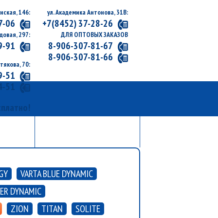
нская, 146:
ул. Академика Антонова, 31В:
7-06
+7(8452) 37-28-26
довая, 297:
ДЛЯ ОПТОВЫХ ЗАКАЗОВ
9-91
8-906-307-81-67
8-906-307-81-66
утякова, 70:
9-51
4-51
сплатно!
АКТЫ
УСЛУГИ
 ТЕЛЕФОНЫ
АВТО И АККУМУЛЯТОРЫ
GY
VARTA BLUE DYNAMIC
VER DYNAMIC
ZION
TITAN
SOLITE