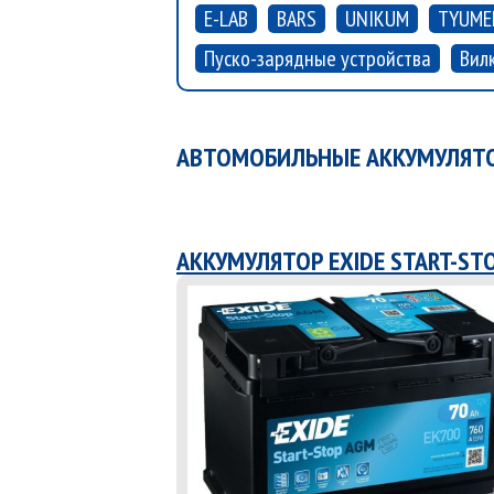
E-LAB
BARS
UNIKUM
TYUME
Пуско-зарядные устройства
Вил
АВТОМОБИЛЬНЫЕ АККУМУЛЯТОР
АККУМУЛЯТОР EXIDE START-ST