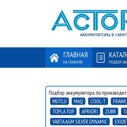
ГЛАВНАЯ
КАТАЛ
НА ГЛАВНУЮ
ПОДБОР АК
Подбор аккумулятора по производит
MUTLU
MAQ
COOL-T
FRANK
TOPLA TOP
APRIORI
ZUBR
T
VARTA AGM SILVER DYNAMIC
EXIDE