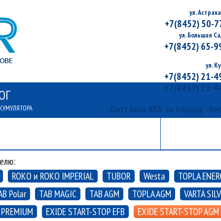
ул. Астраха
+7(8452) 50-7
ул. Большая Са
+7(8452) 65-9
ул. К
+7(8452) 21-4
+7(8452) 21-4
ОГ
Доставка АКБ по городу - бе
КУМУЛЯТОРА
АКЦИИ
КОНТ
СПЕЦИАЛЬНЫЕ ПРЕДЛОЖЕНИЯ
АДРЕСА И
елю:
ROKO и ROKO IMPERIAL
TUBOR
Westa
TOPLA ENER
AB Polar
TAB MAGIC
TAB AGM
TOPLA AGM
VARTA SIL
 PREMIUM
EXIDE START-STOP EFB
EXIDE START-STOP AGM