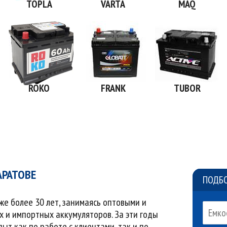
TOPLA
VARTA
MAQ
ROKO
FRANK
TUBOR
АРАТОВЕ
ПОДБО
же более 30 лет, занимаясь оптовыми и
и импортных аккумуляторов. За эти годы
т как по работе с клиентами, так и по