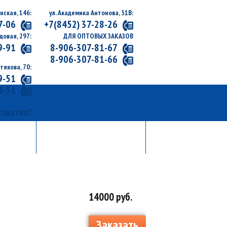
нская, 146:
ул. Академика Антонова, 31В:
7-06
+7(8452) 37-28-26
довая, 297:
ДЛЯ ОПТОВЫХ ЗАКАЗОВ
9-91
8-906-307-81-67
8-906-307-81-66
утякова, 70:
9-51
4-51
сплатно!
АКТЫ
УСЛУГИ
 ТЕЛЕФОНЫ
АВТО И АККУМУЛЯТОРЫ
14000 руб.
Заказать