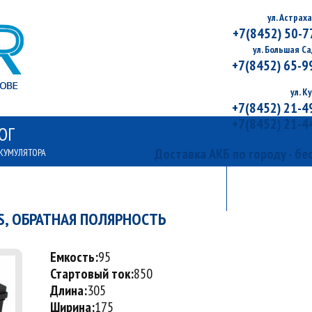
ул. Астраха
+7(8452) 50-7
ул. Большая Са
+7(8452) 65-9
ул. К
+7(8452) 21-4
+7(8452) 21-4
ОГ
Доставка АКБ по городу - бе
КУМУЛЯТОРА
АКЦИИ
КОНТ
СПЕЦИАЛЬНЫЕ ПРЕДЛОЖЕНИЯ
АДРЕСА И
IS, ОБРАТНАЯ ПОЛЯРНОСТЬ
Емкость:
95
Стартовый ток:
850
Длина:
305
Ширина:
175